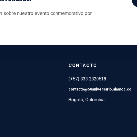
ión sobre nuestro evento conmemorativo por
CONTACTO
(+57) 333 2320518
contacto@50aniversario.
alamoc
.co
Bogotá, Colombia