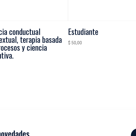
cia conductual
Estudiante
extual, terapia basada
$
50,00
rocesos y ciencia
utiva.
novedades.